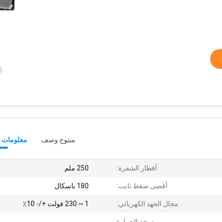
منتوج وصف
معلومات ت
أقطار الشفرة:
250 ملم
أقصى ضغط ثابت:
180 باسكال
مجال الجهد الكهربائي:
1 ~ 230 فولت +/- 10٪
درجة الحرارة