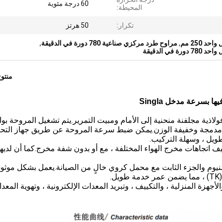
60 درجة مئوية
المحيطة:
تكرار:
50 هرتز
 250 مم
,
مراوح طرد مركزي صناعية 780 دورة في الدقيقة
,
ي الدقيقة
منتو
سرعة مدخل Singla
كزي بمدخل فردي بقطر 250 مروحة فولاذية مجلفنة منحنية إلى الأمام ومبيت التمرير.يتم تشغيل المروحة
ة مدمجة وخفيفة الوزن.يمكن ضبط سرعة المروحة عن طريق جهاز التح
يل ، وسهلة التركيب.
يف اتجاهات مخرج الهواء المختلفة ، مع أو بدون شفة مخرج.كما أن لدي
منيوم والجزء الثابت مع محمل كروي خالٍ من الصيانة.يعمل بشكل موثو
.
أجهزة المنزلية ، والتكييف ، وتبريد المعدات الإلكترونية ، وتهوية المعد