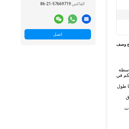
الفاكس:
86-21-57669719
اتصل
ج وصف
 بواسطة
كم في
ها طول
ق
ات