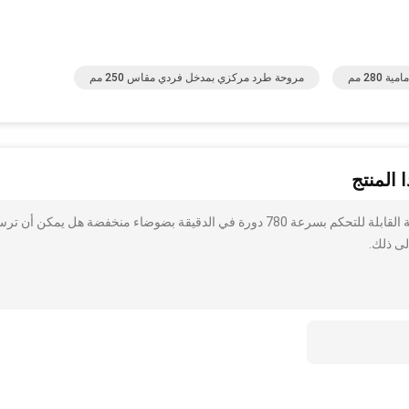
280 مم
مروحة طرد مركزي بمدخل فردي مقاس 250 مم
 المنتج
أنا مهتم بذلك مروحة الطرد المركزي Singla Inlet ذات السرعة القابلة للتحكم بسرعة 780 دورة في الدقيقة بضوضاء منخفضة هل يمكن أ
لى ذلك.