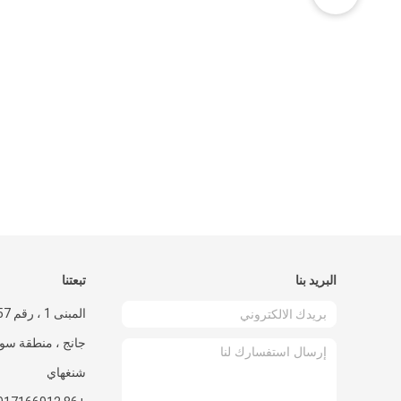
البريد بنا
تبعتنا
جانج ، منطقة سون
شنغهاي