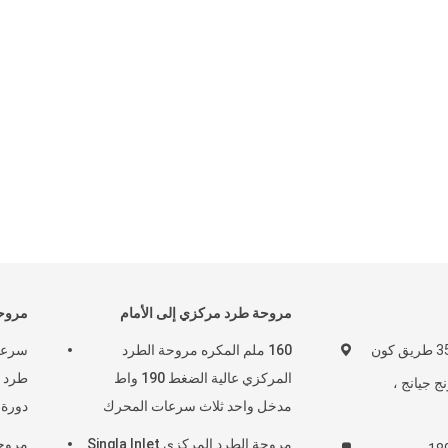
مروحة طرد مركزي إلى الأمام
مروحة
المبنى 1 ، رقم 357 طريق كون
160 ملم المكره مروحة الطرد
المركزي عالية الضغط 190 واط
ج جيانج ،
مدخل واحد ثلاث سرعات المحرك
دورة 
مروحة الطرد المركزي Singla Inlet
مروح