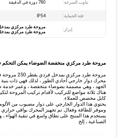
تناوب السرعة:
780 دورة في الدقيقة
فئة الحماية:
IP54
مروحة طرد مركزي بمدخل واحد
إبراز:
مروحة طرد مركزي بمدخل واحد 780 دورة ف
مروحة طرد مركزي منخفضة الضوضاء يمكن التحكم فيها ب
مروحة طرد مر
محرك دوار خارجي أحادي الطور ، لذلك فهي ذات بني
الجهد ، وهي مصممة بضوضاء منخفضة ، وعمر خدمة طو
هناك ثلاثة مواضع للتركيب لأقدام تركيب المروحة لتكي
كابل مخصص للعملاء.
يحتوي هذا الدوار الخارجي على دوار مصبوب من الألو
وموفر للطاقة وفعال. تم تجهيز المحرك بواقي حراري (TK) ، مما يضمن عمر خدمة طويل
يستخدم هذا المنتج على نطاق واسع في تنقية الهواء ، وال
الصناعية ، إلخ.