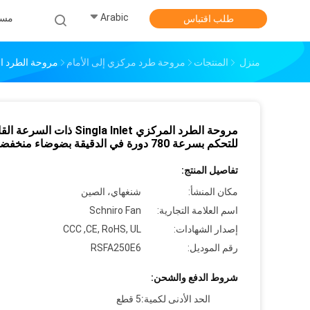
Arabic
مس
طلب اقتباس
منزل
المنتجات
مروحة طرد مركزي إلى الأمام
مروحة الطرد المركزي Singla Inlet ذات السرعة القابلة للتحكم بسرع
مروحة الطرد المركزي Singla Inlet ذات السرعة
للتحكم بسرعة 780 دورة في الدقيقة بضوضاء منخفضة
تفاصيل المنتج:
مكان المنشأ:
شنغهاي، الصين
اسم العلامة التجارية:
Schniro Fan
إصدار الشهادات:
CCC ,CE, RoHS, UL
رقم الموديل:
RSFA250E6
شروط الدفع والشحن:
الحد الأدنى لكمية:
5 قطع