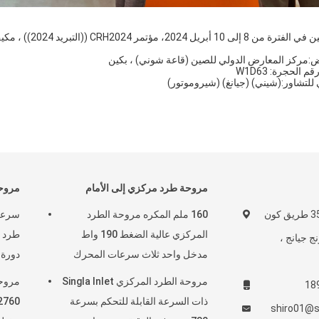
عقدت في بكين في ا
:مركز المعارض الدولي للصين (قاعة شوني) ، بكين
 للتشاور:
(شيني) (جيانغ) (شيروموتور)
مروحة طرد مركزي إلى الأمام
مروحة
المبنى 1 ، رقم 357 طريق كون
160 ملم المكره مروحة الطرد
المركزي عالية الضغط 190 واط
ج جيانج ،
مدخل واحد ثلاث سرعات المحرك
دورة 
مروحة الطرد المركزي Singla Inlet
مروح
ذات السرعة القابلة للتحكم بسرعة
shiro01@s