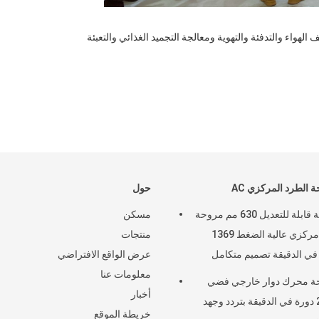
لفترة من 8 إلى 10 أبريل 2024، مؤتمر CRH2024 ((التبريد 2024)) ، مكيف الهواء والتدفئة والتهوية ومعالجة التجميد الغذائي والتعبئة
 الطرد المركزي AC
حول
سرعة قابلة للتعديل 630 مم مروحة
مسكن
طرد مركزي عالية الضغط 1369
منتجات
في الدقيقة تصميم متكامل
عرض الواقع الافتراضي
معلومات عنا
ة محرك دوار خارجي فضي
أخبار
2760 دورة في الدقيقة بتردد وجهد
خريطة الموقع