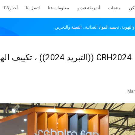
كن
منتجات
أشرطة فيديو
معلومات عنا
اتصل بنا
أخبار
CN
CRH2024 ((التبريد 024
Mar