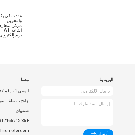
والتخزين.
مركز المعارض
القاعة: W1 ، رقم الحجرة: W1D63
بريد إلكتروني
البريد بنا
تبعتنا
جانج ، منطقة سون
شنغهاي
+86 18917166912
hiromotor.com
أرسلت