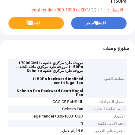
1150Pa
الأسعار：legal tender+300-1000+USD
MOQ：1
افضل سعر
ﺎﺘﺼﻟ ﺍﻶﻧ
منتوج وصف
مروحة طرد مركزي خلفية 17000CMH ،
1150Pa مروحة طرد مركزي مائلة للخلف ،
مروحة طرد مركزي خلفية Schniro
,
تسليط الضوء
1150Pa backward inclined
centrifugal fan
,
Schniro Fan Backward Centrifugal
Fan
إصدار الشهادات
CCC CE RoHS UL
اسم العلامة التجارية
Schniro Fan
الأسعار
legal tender+300-1000+USD
الحد الأدنى لكمية
1
القدرة على العرض
4-6 أيام عمل