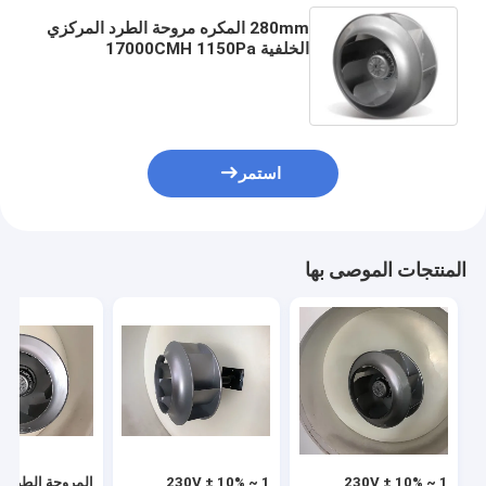
280mm المكره مروحة الطرد المركزي
الخلفية 17000CMH 1150Pa
استمر
المنتجات الموصى بها
1 ~ 230V ± 10%
1 ~ 230V ± 10%
المروحة الطرد ا