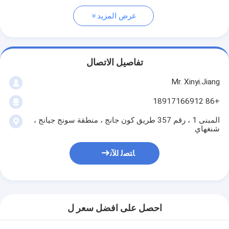
عرض المزيد
تفاصيل الاتصال
Mr. Xinyi.Jiang
+86 18917166912
المبنى 1 ، رقم 357 طريق كون جانج ، منطقة سونج جيانج ،
شنغهاي
ﺎﺘﺼﻟ ﺍﻶﻧ
احصل على افضل سعر ل