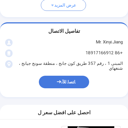
عرض المزيد
تفاصيل الاتصال
Mr. Xinyi.Jiang
+86 18917166912
المبنى 1 ، رقم 357 طريق كون جانج ، منطقة سونج جيانج ،
شنغهاي
ﺎﺘﺼﻟ ﺍﻶﻧ
احصل على افضل سعر ل