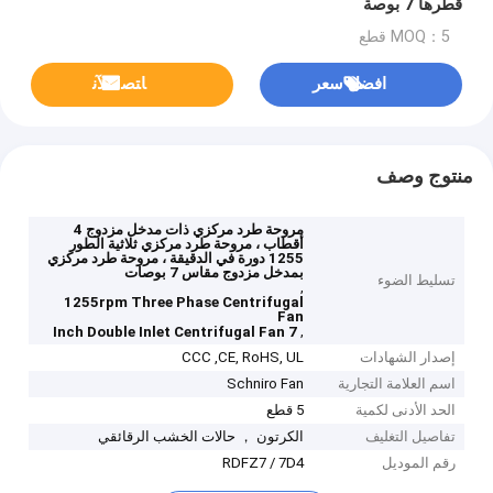
قطرها 7 بوصة
MOQ：5 قطع
افضل سعر
ﺎﺘﺼﻟ ﺍﻶﻧ
منتوج وصف
مروحة طرد مركزي ذات مدخل مزدوج 4
أقطاب ، مروحة طرد مركزي ثلاثية الطور
1255 دورة في الدقيقة ، مروحة طرد مركزي
بمدخل مزدوج مقاس 7 بوصات
تسليط الضوء
,
1255rpm Three Phase Centrifugal
Fan
,
7 Inch Double Inlet Centrifugal Fan
إصدار الشهادات
CCC ,CE, RoHS, UL
اسم العلامة التجارية
Schniro Fan
الحد الأدنى لكمية
5 قطع
تفاصيل التغليف
الكرتون ， حالات الخشب الرقائقي
رقم الموديل
RDFZ7 / 7D4