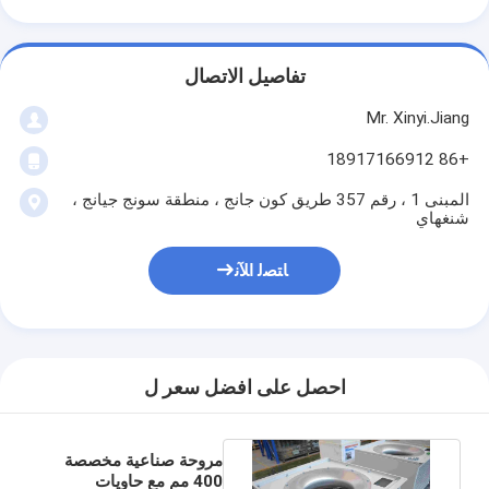
تفاصيل الاتصال
Mr. Xinyi.Jiang
+86 18917166912
المبنى 1 ، رقم 357 طريق كون جانج ، منطقة سونج جيانج ،
شنغهاي
ﺎﺘﺼﻟ ﺍﻶﻧ
احصل على افضل سعر ل
مروحة صناعية مخصصة
400 مم مع حاويات