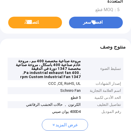
المتعددة
MOQ：5 قطع
افضل سعر
ﺎﺘﺼﻟ ﺍﻶﻧ
منتوج وصف
مروحة صناعية مخصصة 400 مم ، مروحة
عادم صناعية 400 باسكال ، مروحة صناعية
تسليط الضوء
مخصصة 1347 دورة في الدقيقة
,
,
400 Pa industrial exhaust fan
1347 rpm Custom Industrial Fan
إصدار الشهادات
CCC ,CE, RoHS, UL
اسم العلامة التجارية
Schniro Fan
الحد الأدنى لكمية
5 قطع
تفاصيل التغليف
الكرتون ， حالات الخشب الرقائقي
رقم الموديل
400D4 يوان صيني
عرض المزيد