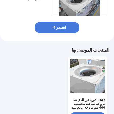
لمحولات التردد المتعددة
استمر
المنتجات الموصى بها
1347 دورة في الدقيقة
مروحة صناعية مخصصة
400 مم مروحة عادم بليد
محولات تردد متعددة