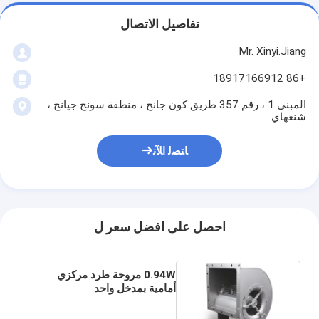
تفاصيل الاتصال
Mr. Xinyi.Jiang
+86 18917166912
المبنى 1 ، رقم 357 طريق كون جانج ، منطقة سونج جيانج ،
شنغهاي
ﺎﺘﺼﻟ ﺍﻶﻧ
احصل على افضل سعر ل
0.94W مروحة طرد مركزي
أمامية بمدخل واحد