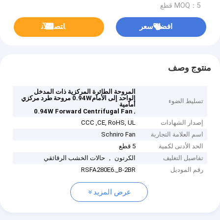
MOQ：5 قطع
افضل سعر
ﺎﺘﺼﻟ ﺍﻶﻧ
منتوج وصف
المروحة الطائرة المركزية ذات المدخل
الواحد إلى الأمام0.94W مروحة طرد مركزي
تسليط الضوء
أمامية
,
0.94W Forward Centrifugal Fan
إصدار الشهادات
CCC ,CE, RoHS, UL
اسم العلامة التجارية
Schniro Fan
الحد الأدنى لكمية
5 قطع
تفاصيل التغليف
الكرتون ， حالات الخشب الرقائقي
رقم الموديل
RSFA280E6._B-2BR
عرض المزيد