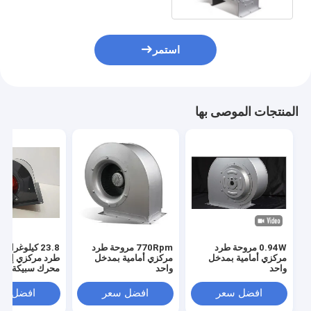
استمر
المنتجات الموصى بها
0.94W مروحة طرد
770Rpm مروحة طرد
23.8 كيلوغرام
مركزي أمامية بمدخل
مركزي أمامية بمدخل
طرد مركزي إلى ا
واحد
واحد
محرك سبيكة AL
افضل سعر
افضل سعر
افضل سع