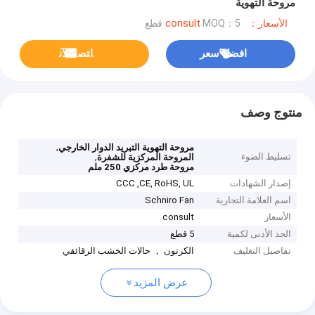
مروحة التهوية
الأسعار：consult
MOQ：5 قطع
افضل سعر
ﺎﺘﺼﻟ ﺍﻶﻧ
منتوج وصف
,
مروحة التهوية التبريد الدوار الخارجي
تسليط الضوء
,
المروحة المركزية للشفرة
مروحة طرد مركزي 250 ملم
إصدار الشهادات
CCC ,CE, RoHS, UL
اسم العلامة التجارية
Schniro Fan
الأسعار
consult
الحد الأدنى لكمية
5 قطع
تفاصيل التغليف
الكرتون ， حالات الخشب الرقائقي
عرض المزيد