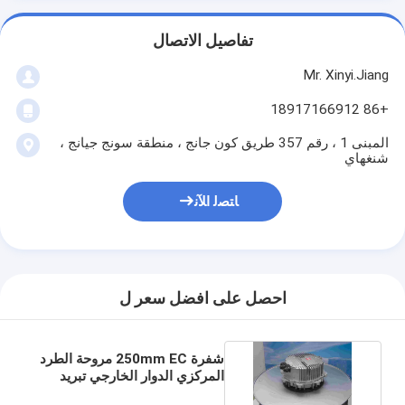
تفاصيل الاتصال
Mr. Xinyi.Jiang
+86 18917166912
المبنى 1 ، رقم 357 طريق كون جانج ، منطقة سونج جيانج ،
شنغهاي
ﺎﺘﺼﻟ ﺍﻶﻧ
احصل على افضل سعر ل
شفرة 250mm EC مروحة الطرد
المركزي الدوار الخارجي تبريد
مروحة التهوية