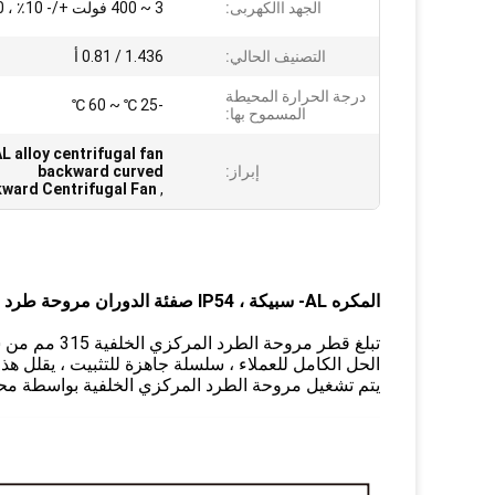
الجهد االكهربى:
3 ~ 400 فولت +/- 10٪ ، 50 هرتز
التصنيف الحالي:
1.436 / 0.81 أ
درجة الحرارة المحيطة
-25 ℃ ~ 60 ℃
المسموح بها:
 alloy centrifugal fan
إبراز:
backward curved
kward Centrifugal Fan
,
المكره AL- سبيكة ، IP54 ص
فئة الدوران
مروحة طرد 
تبلغ قطر مروحة الطرد المركزي الخلفية 315 مم من سبيكة AL-Impeller.
الحل الكامل للعملاء ، سلسلة جاهزة للتثبيت ، يقلل هذ
يتم تشغيل مروحة الطرد المركزي الخلفية بواسطة مح