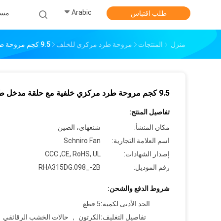
Arabic
مس
طلب اقتباس
منزل
المنتجات
مروحة طرد مركزي للخلف
9.5 كجم مروحة طرد مركزي خلفية مع حلقة مدخل طويلة
9.5 كجم مروحة طرد مركزي خلفية مع حلقة مدخل طويلة
تفاصيل المنتج:
مكان المنشأ:
شنغهاي، الصين
اسم العلامة التجارية:
Schniro Fan
إصدار الشهادات:
CCC ,CE, RoHS, UL
رقم الموديل:
RHA315DG.098_-2B
شروط الدفع والشحن:
الحد الأدنى لكمية:
5 قطع
تفاصيل التغليف:
الكرتون ， حالات الخشب الرقائقي