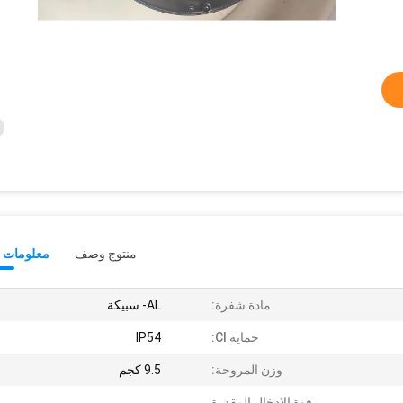
منتوج وصف
معلومات ت
مادة شفرة:
AL- سبيكة
حماية Cl:
IP54
وزن المروحة:
9.5 كجم
قوة الإدخال المقدرة