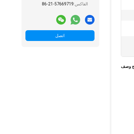
الفاكس:
86-21-57669719
اتصل
ج وصف