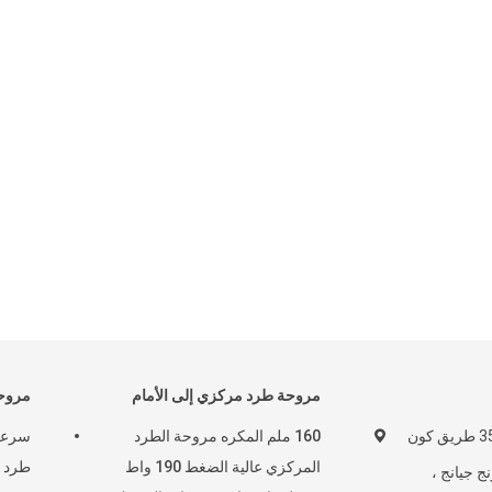
مروحة طرد مركزي إلى الأمام
مروحة
المبنى 1 ، رقم 357 طريق كون
160 ملم المكره مروحة الطرد
المركزي عالية الضغط 190 واط
ج جيانج ،