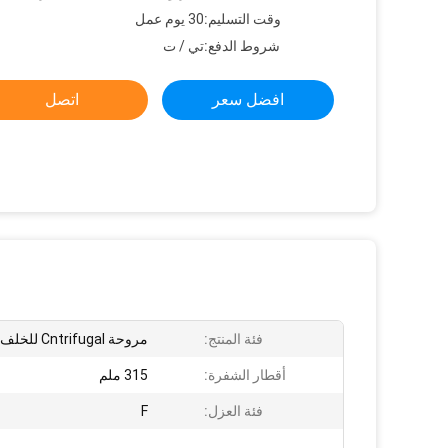
وقت التسليم:
30 يوم عمل
شروط الدفع:
تي / ت
افضل سعر
اتصل
فئة المنتج:
مروحة Cntrifugal للخلف
أقطار الشفرة:
315 ملم
فئة العزل:
F